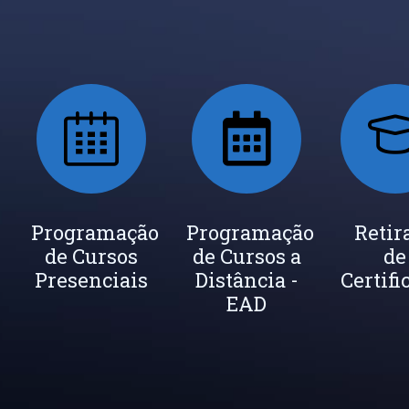
ada
Programação
Seja um
Programação
Inscrição
Retir
de Cursos
Instrutor
de Cursos a
Newsletter
de
cados
Presenciais
Distância -
Certifi
EAD