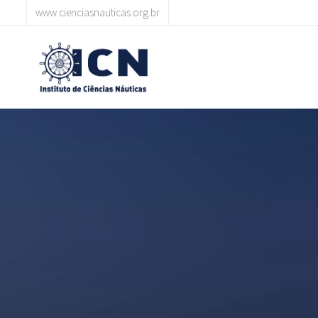
www.cienciasnauticas.org.br