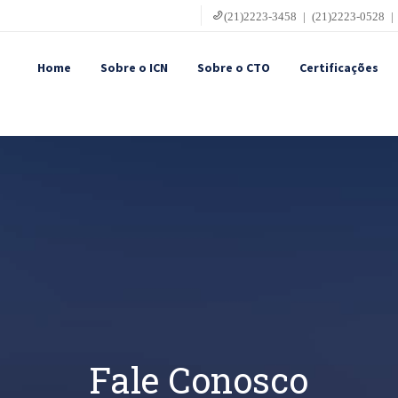
(21)2223-3458 | (21)2223-0528 |
Home
Sobre o ICN
Sobre o CTO
Certificações
Fale Conosco